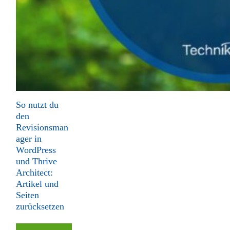
So nutzt du
den
Revisionsman
ager in
WordPress
und Thrive
Architect:
Artikel und
Seiten
zurücksetzen