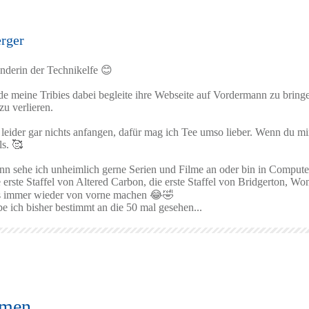
rger
ünderin der Technikelfe 😊
e meine Tribies dabei begleite ihre Webseite auf Vordermann zu bringe
u verlieren.
 leider gar nichts anfangen, dafür mag ich Tee umso lieber. Wenn du mi
ls. 🥰
ann sehe ich unheimlich gerne Serien und Filme an oder bin in Compute
e erste Staffel von Altered Carbon, die erste Staffel von Bridgerton,
as immer wieder von vorne machen 😂🤣
e ich bisher bestimmt an die 50 mal gesehen...
emen