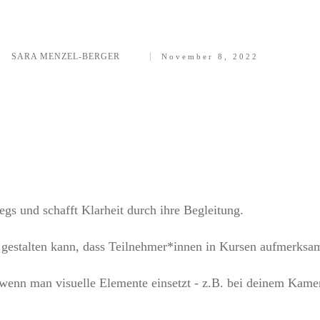
SARA MENZEL-BERGER
November 8, 2022
Teilen
0
Twittern
0
Pinnen
0
egs und schafft Klarheit durch ihre Begleitung.
so gestalten kann, dass Teilnehmer*innen in Kursen aufmerksa
enn man visuelle Elemente einsetzt - z.B. bei deinem Kamer