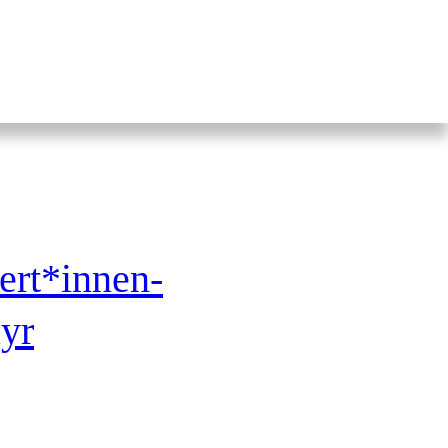
pert*innen-
yr