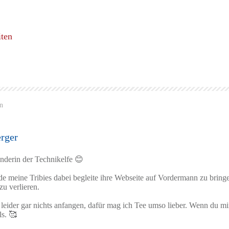
iten
n
rger
ünderin der Technikelfe 😊
e meine Tribies dabei begleite ihre Webseite auf Vordermann zu bringe
u verlieren.
 leider gar nichts anfangen, dafür mag ich Tee umso lieber. Wenn du mi
ls. 🥰