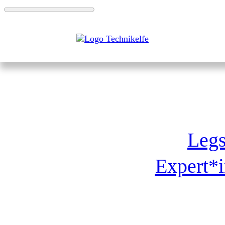
Legs
Expert*