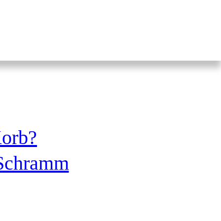
Korb?
 Schramm